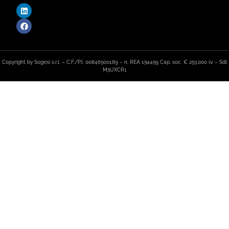
Copyright by Sogesi s.r.l. – C.F./P.I. 00846500189 – n. REA 154459 Cap. soc. € 253.000 i.v. – Sdi:
M5UXCR1