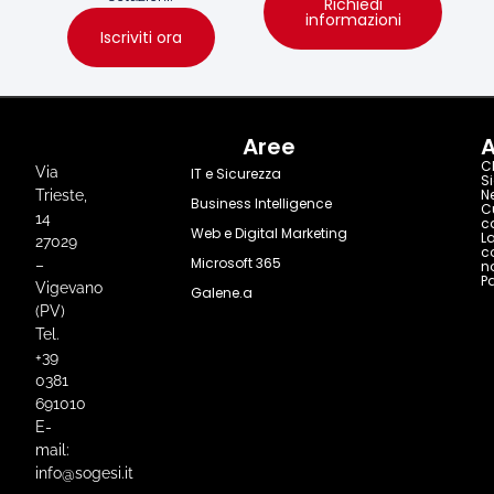
Richiedi
informazioni
Iscriviti ora
Aree
A
C
Via
IT e Sicurezza
S
N
Trieste,
Business Intelligence
C
14
c
Web e Digital Marketing
L
27029
c
Microsoft 365
–
n
Pa
Vigevano
Galene.a
(PV)
Tel.
+39
0381
691010
E-
mail:
info@sogesi.it